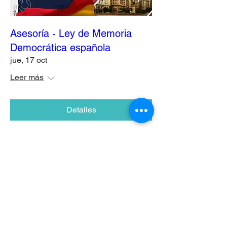
Asesoría - Ley de Memoria
Democrática española
jue, 17 oct
Leer más
Detalles
CONTÁCTENOS
+55 11 2996-6141
Teléfono fijo: Brasil:
+55 1
1 98821-7017
Whatsapp Argentina / Brasil:
+351 913 479 788
Whatsapp
Portugal: