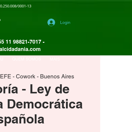
20.250.008/0001-13
o
Login
55 11 98821-7017 -
alcidadania.com
EU
QUEM SOMOS
MAIS
 
EFE - Cowork - Buenos Aires
ría - Ley de
 Democrática
spañola