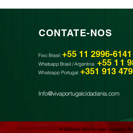
CONTATE-NOS
+55 11 2996-614
Fixo: Brasil:
+55 1
1 
Whatsapp Brasil / Argentina:
+351 913 479
Whatsapp P
ortugal:
Info@vivaportugalcidadania.com
​​​​© 2023 por Viva Portugal Cidadania 