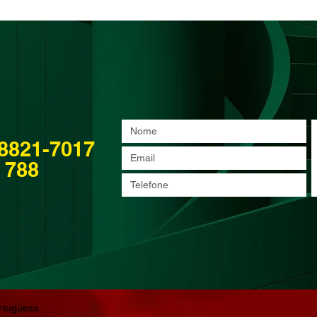
1
98821-7017
 788
Portuguesa.