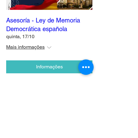
Asesoría - Ley de Memoria
Democrática española
quinta, 17/10
Mais informações
Informações
CONTATE-NOS
+55 11 2996-6141
Fixo: Brasil:
+55 1
1 98821-7017
Whatsapp Brasil / Argentina:
+351 913 479 788
Whatsapp P
ortugal: